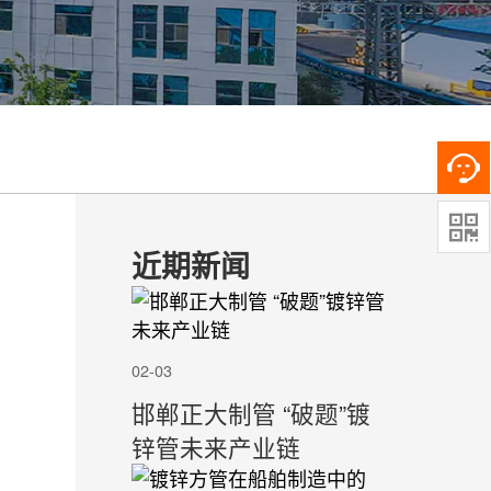

近期新闻
02-03
邯郸正大制管 “破题”镀
锌管未来产业链