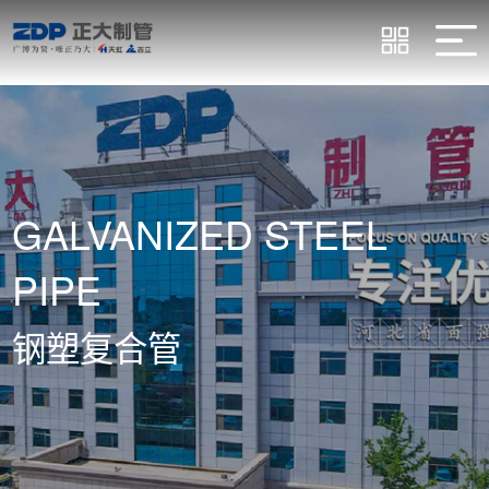
GALVANIZED STEEL
PIPE
钢塑复合管