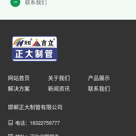
联系我们
网站首页
关于我们
产品展示
解决方案
新闻资讯
联系我们
邯郸正大制管有限公司
电话：18322759777