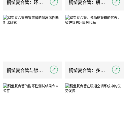
钢塑复合管：环保新潮流，引领管道行业变革
钢塑复合管：解决传统镀锌管生锈难题的良方
钢塑复合管与镀锌管的耐高温性能对比研究
钢塑复合管：多功能管道的代表，镀锌管的升级替代品