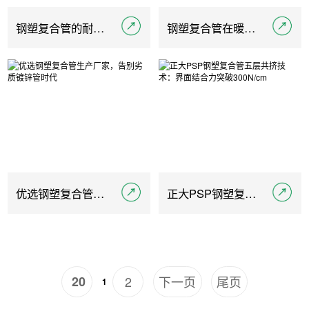
钢塑复合管的耐寒性测试结果令人惊喜
钢塑复合管在暖通空调系统中的优势发挥
优选钢塑复合管生产厂家，告别劣质镀锌管时代
正大PSP钢塑复合管五层共挤技术：界面结合力突破300N/cm
20
2
下一页
尾页
1