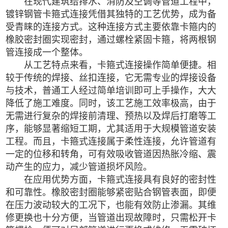
在现代建筑给排水、消防及空调等管道工程中，
镀锌钢管
卡箍式连接凭借其独特的工艺优势，成为备
受青睐的连接方式。这种连接方式主要依靠卡箍内的
橡胶密封圈实现密封，通过螺栓紧固卡箍，将两根钢
管连接成一个整体。
从工艺特点来看，卡箍式连接操作简单便捷。相
较于传统的焊接、丝扣连接，它无需专业的焊接设备
与技术，普通工人经过简单培训即可上手操作，大大
降低了施工难度。同时，该工艺施工效率极高，由于
无需进行复杂的焊接前清理、预热以及焊后打磨等工
序，能够显著缩短工期，尤其适用于大规模管道安装
工程。而且，卡箍式连接属于柔性连接，允许管道有
一定的位移和转角，可有效吸收管道因热胀冷缩、震
动产生的应力，减少管道损坏风险。
在应用优势方面，卡箍式连接具有良好的密封性
和可靠性。橡胶密封圈能够紧密贴合钢管表面，即便
在压力波动较大的工况下，也能有效防止渗漏。其维
修更换也十分方便，当管道出现故障时，只需松开卡